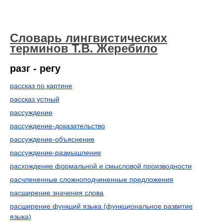
Словарь лингвистических
терминов Т.В. Жеребило
разг - регу
рассказ по картине
рассказ устный
рассуждение
рассуждение-доказательство
рассуждение-объяснение
рассуждение-размышление
расхождение формальной и смысловой производности
расчлененные сложноподчиненные предложения
расширение значения слова
расширение функций языка (функциональное развитие
языка)