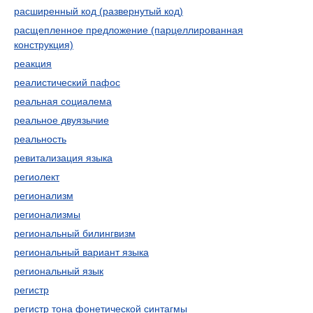
расширенный код (развернутый код)
расщепленное предложение (парцеллированная
конструкция)
реакция
реалистический пафос
реальная социалема
реальное двуязычие
реальность
ревитализация языка
региолект
регионализм
регионализмы
региональный билингвизм
региональный вариант языка
региональный язык
регистр
регистр тона фонетической синтагмы